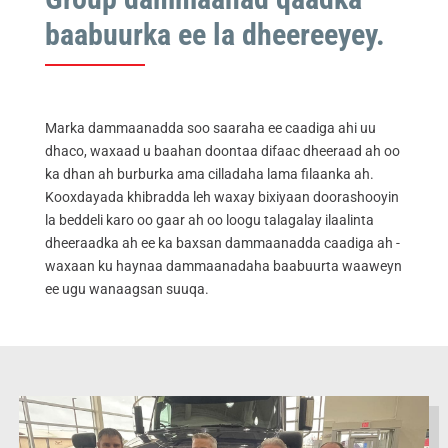
baabuurka ee la dheereeyey.
Marka dammaanadda soo saaraha ee caadiga ahi uu
dhaco, waxaad u baahan doontaa difaac dheeraad ah oo
ka dhan ah burburka ama cilladaha lama filaanka ah.
Kooxdayada khibradda leh waxay bixiyaan doorashooyin
la beddeli karo oo gaar ah oo loogu talagalay ilaalinta
dheeraadka ah ee ka baxsan dammaanadda caadiga ah -
waxaan ku haynaa dammaanadaha baabuurta waaweyn
ee ugu wanaagsan suuqa.