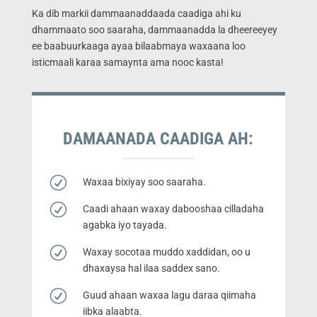
Ka dib markii dammaanaddaada caadiga ahi ku
dhammaato soo saaraha, dammaanadda la dheereeyey
ee baabuurkaaga ayaa bilaabmaya waxaana loo
isticmaali karaa samaynta ama nooc kasta!
DAMAANADA CAADIGA AH:
R
Waxaa bixiyay soo saaraha.
R
Caadi ahaan waxay dabooshaa cilladaha
agabka iyo tayada.
R
Waxay socotaa muddo xaddidan, oo u
dhaxaysa hal ilaa saddex sano.
R
Guud ahaan waxaa lagu daraa qiimaha
iibka alaabta.