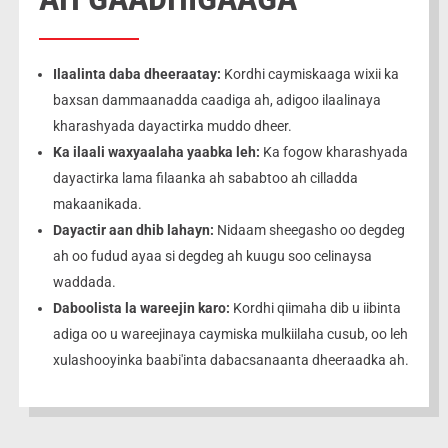
Ilaalinta daba dheeraatay:
Kordhi caymiskaaga wixii ka
baxsan dammaanadda caadiga ah, adigoo ilaalinaya
kharashyada dayactirka muddo dheer.
Ka ilaali waxyaalaha yaabka leh:
Ka fogow kharashyada
dayactirka lama filaanka ah sababtoo ah cilladda
makaanikada.
Dayactir aan dhib lahayn:
Nidaam sheegasho oo degdeg
ah oo fudud ayaa si degdeg ah kuugu soo celinaysa
waddada.
Daboolista la wareejin karo:
Kordhi qiimaha dib u iibinta
adiga oo u wareejinaya caymiska mulkiilaha cusub, oo leh
xulashooyinka baabi'inta dabacsanaanta dheeraadka ah.