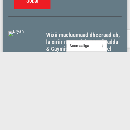
Wixii macluumaad dheeraad ah,
la xiriir maamulaha Maaliyadda
Soomaaliga
& Caymiska, Bryan, oo u hel
dammaanadda saxda ah ee
saxda ah ee adiga!
Taleefanka:
(320) 337-7896 x2127
Iimayl:
bkula@momentumtruck.com
AFEEF
Kani maaha qandaraas ama dammaanad la dheereeyey.
Iyadoo siyaasadeena dammaanadda la dheereeyey loogu