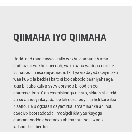
QIIMAHA IYO QIIMAHA
Haddi aad raadinayso ilaalin wakhti gaaban ah ama
badbaado wakhti dheer ah, waxa aanu wadnaa qorshe
ku haboon miisaaniyadaada.
Ikhtiyaaradayada caymisku
waa
kuwo la beddeli karo
si loo daboolo baahiyahaaga,
laga bilaabo kaliya $979 qorshe 3 bilood ah oo
dhamaystiran. Sida caymiskaagu u bato, sidaas si la mid
ah xulashooyinkayada, oo leh qorshooyin la heli karo ilaa
4 sano. Ha u ogolaan dayactirka lama filaanka ah inuu
daadiyo boorsadaada - maalgeli ikhtiyaarkayaga
dammaanadda dheeradka ah maanta oo u wad si
kalsooni leh berrito.