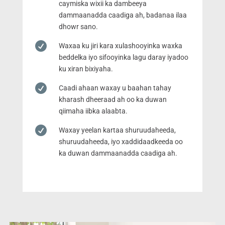
caymiska wixii ka dambeeya
dammaanadda caadiga ah, badanaa ilaa
dhowr sano.

Waxaa ku jiri kara xulashooyinka waxka
beddelka iyo sifooyinka lagu daray iyadoo
ku xiran bixiyaha.

Caadi ahaan waxay u baahan tahay
kharash dheeraad ah oo ka duwan
qiimaha iibka alaabta.

Waxay yeelan kartaa shuruudaheeda,
shuruudaheeda, iyo xaddidaadkeeda oo
ka duwan dammaanadda caadiga ah.