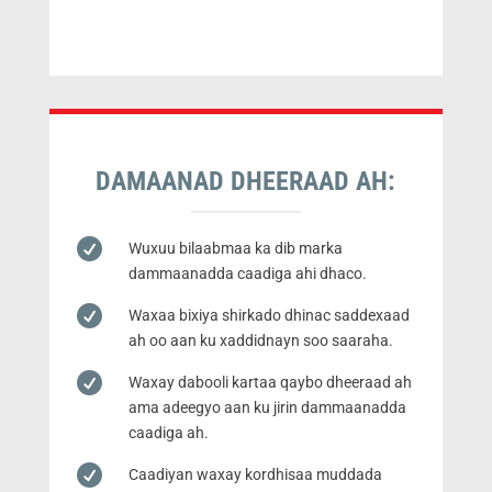
DAMAANAD DHEERAAD AH:

Wuxuu bilaabmaa ka dib marka
dammaanadda caadiga ahi dhaco.

Waxaa bixiya shirkado dhinac saddexaad
ah oo aan ku xaddidnayn soo saaraha.

Waxay dabooli kartaa qaybo dheeraad ah
ama adeegyo aan ku jirin dammaanadda
caadiga ah.

Caadiyan waxay kordhisaa muddada