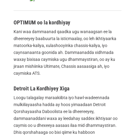
OPTIMUM oo la kordhiyay
Kani waa dammaanad qaadka ugu wanaagsan ee la
dheereeyey baabuurta la isticmaalay, oo leh ikhtiyaarka
matoorka-kaliya, xulashooyinka chassis-kaliya, iyo
caynsanaanta goonida ah. Dammaanadda xidhmada
waxay bixisaa caymiska ugu dhammaystiran, oo ay ku
jiraan mishiinka Ultimate, Chassis aasaasiga ah, iyo
caymiska ATS.
Detroit La Kordhiyey Xiga
Loogu talagalay maraakiibta iyo hawl-wadeennada
mulkiilayaasha hadda ay hoos yimaadaan Detroit
Qorshayaasha Daboolista ee la dheereeyey,
dammaanaddani waxa ay leedahay saddex ikhtiyaar oo
caymis oo u dhexeeya aasaas ilaa mid dhammaystiran.
Dhis qorshahaaga oo bixi qiime ku habboon