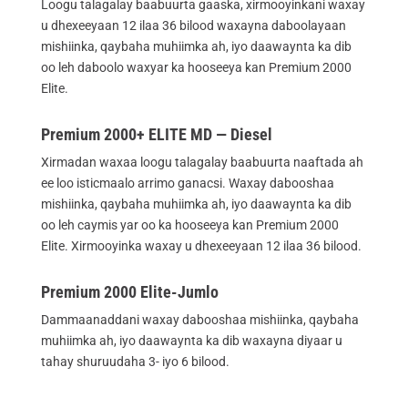
Loogu talagalay baabuurta gaaska, xirmooyinkani waxay
u dhexeeyaan 12 ilaa 36 bilood waxayna daboolayaan
mishiinka, qaybaha muhiimka ah, iyo daawaynta ka dib
oo leh daboolo waxyar ka hooseeya kan Premium 2000
Elite.
Premium 2000+ ELITE MD — Diesel
Xirmadan waxaa loogu talagalay baabuurta naaftada ah
ee loo isticmaalo arrimo ganacsi. Waxay dabooshaa
mishiinka, qaybaha muhiimka ah, iyo daawaynta ka dib
oo leh caymis yar oo ka hooseeya kan Premium 2000
Elite. Xirmooyinka waxay u dhexeeyaan 12 ilaa 36 bilood.
Premium 2000 Elite-Jumlo
Dammaanaddani waxay dabooshaa mishiinka, qaybaha
muhiimka ah, iyo daawaynta ka dib waxayna diyaar u
tahay shuruudaha 3- iyo 6 bilood.