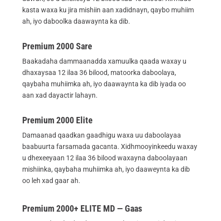
kasta waxa ku jira mishiin aan xadidnayn, qaybo muhiim
ah, iyo daboolka daawaynta ka dib.
Premium 2000 Sare
Baakadaha dammaanadda xamuulka qaada waxay u
dhaxaysaa 12 ilaa 36 bilood, matoorka daboolaya,
qaybaha muhiimka ah, iyo daawaynta ka dib iyada oo
aan xad dayactir lahayn.
Premium 2000 Elite
Damaanad qaadkan gaadhigu waxa uu daboolayaa
baabuurta farsamada gacanta. Xidhmooyinkeedu waxay
u dhexeeyaan 12 ilaa 36 bilood waxayna daboolayaan
mishiinka, qaybaha muhiimka ah, iyo daaweynta ka dib
oo leh xad gaar ah.
Premium 2000+ ELITE MD — Gaas