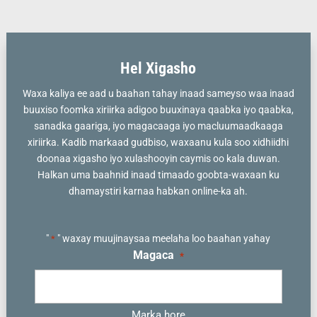
Hel Xigasho
Waxa kaliya ee aad u baahan tahay inaad sameyso waa inaad
buuxiso foomka xiriirka adigoo buuxinaya qaabka iyo qaabka,
sanadka gaariga, iyo magacaaga iyo macluumaadkaaga
xiriirka. Kadib markaad gudbiso, waxaanu kula soo xidhiidhi
doonaa xigasho iyo xulashooyin caymis oo kala duwan.
Halkan
uma baahnid inaad timaado goobta-waxaan ku
dhamaystiri karnaa habkan online-ka ah.
"
" waxay muujinaysaa meelaha loo baahan yahay
*
Magaca
*
Marka hore