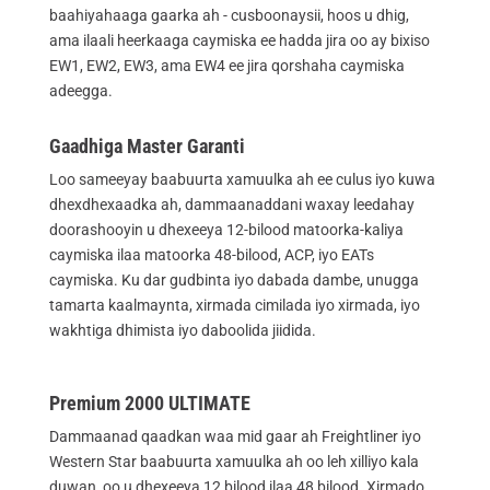
baahiyahaaga gaarka ah - cusboonaysii, hoos u dhig,
ama ilaali heerkaaga caymiska ee hadda jira oo ay bixiso
EW1, EW2, EW3, ama EW4 ee jira qorshaha caymiska
adeegga.
Gaadhiga Master Garanti
Loo sameeyay baabuurta xamuulka ah ee culus iyo kuwa
dhexdhexaadka ah, dammaanaddani waxay leedahay
doorashooyin u dhexeeya 12-bilood matoorka-kaliya
caymiska ilaa matoorka 48-bilood, ACP, iyo EATs
caymiska. Ku dar gudbinta iyo dabada dambe, unugga
tamarta kaalmaynta, xirmada cimilada iyo xirmada, iyo
wakhtiga dhimista iyo daboolida jiidida.
Premium 2000 ULTIMATE
Dammaanad qaadkan waa mid gaar ah Freightliner iyo
Western Star baabuurta xamuulka ah oo leh xilliyo kala
duwan, oo u dhexeeya 12 bilood ilaa 48 bilood. Xirmado